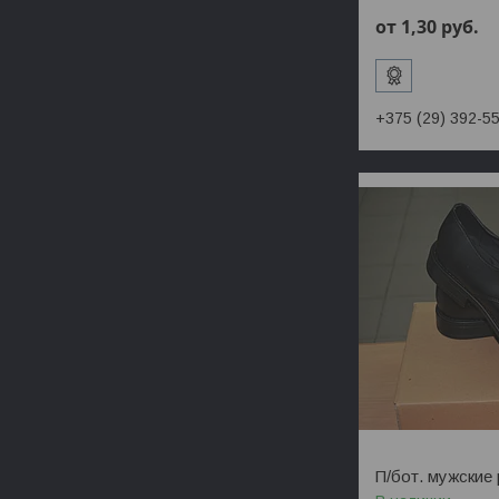
от 1,30
руб.
+375 (29) 392-5
П/бот. мужские