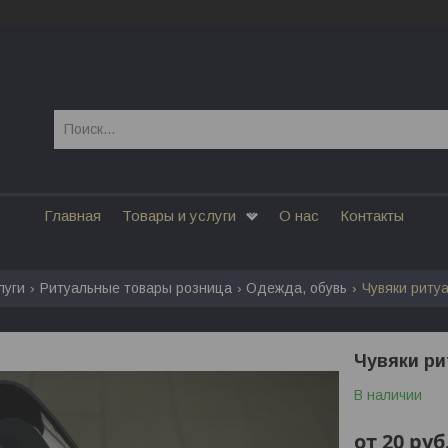
Главная
Товары и услуги
О нас
Контакты
луги
Ритуальные товары розница
Одежда, обувь
Чувяки риту
Чувяки р
В наличии
от
20
руб