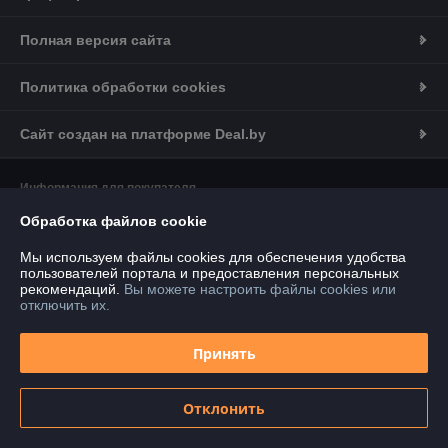
Полная версия сайта
Политика обработки cookies
Сайт создан на платформе Deal.by
Информация для покупателя
Обработка файлов cookie
Юридическое лицо:
ООО"СлавКомстрой"
г. Столбцы ул. Колхозная, 4а
Мы используем файлы cookies для обеспечения удобства
Регистрационный номер ЕГР: 690642012
пользователей портала и предоставления персональных
рекомендаций.
Вы можете настроить файлы cookies или
УНП: 690642012
отключить их.
Регистрационный орган: Столбцовский РИК
Принять
Дата регистрации компании: 14.02.2016
Ссылка на свидетельство/лицензию
Отклонить
Ссылка на свидетельство/лицензию